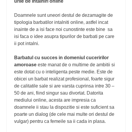
urile de intalniri online
Doamnele sunt uneori destul de dezamagite de
tipologia barbatilor intalniti online, astfel incat
inainte de a isi face noi cunostinte este bine sa
isi faca o idee asupra tipurilor de barbati pe care
ii pot intalni.
Barbatul cu succes in domeniul cuceririlor
amoroase
este manat de o multime de ambitii si
este dotat cu o inteligenta peste medie. Este de
obicei un barbat realizat profesional, foarte sigur
de calitatile sale si are varsta cuprinsa intre 30 –
50 de ani, fiind singur sau divortat. Datorita
mediului online, acesta are impresia ca
doamnele ii stau la dispozitie si este suficient sa
poarte un dialog (de cele mai multe ori destul de
vulgar) pentru ca femeile sa ii cada in plasa.